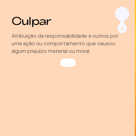
Culpar
Atribuição da responsabilidade a outros por
uma ação ou comportamento que causou
algum prejuízo material ou moral.
Quando intencional, pretende provocar esse
...
sentimento no outro, avaliando os seus atos
de forma negativa e fazendo-o sentir-se
responsável por falhas, erros ou
imperfeições.