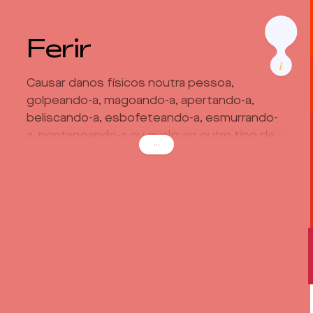
Ferir
Causar danos físicos noutra pessoa,
golpeando-a, magoando-a, apertando-a,
beliscando-a, esbofeteando-a, esmurrando-
a, pontapeando-a ou qualquer outro tipo de
...
violência física.