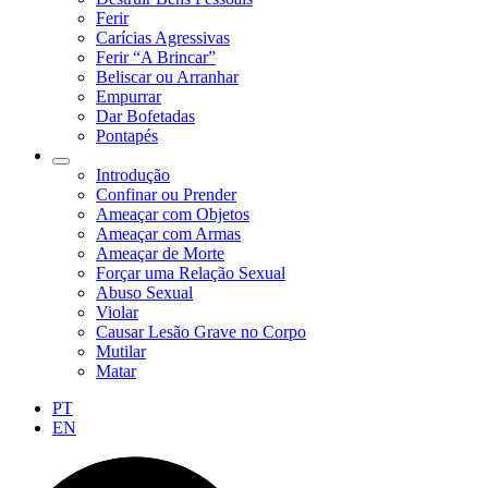
Ferir
Carícias Agressivas
Ferir “A Brincar”
Beliscar ou Arranhar
Empurrar
Dar Bofetadas
Pontapés
Introdução
Confinar ou Prender
Ameaçar com Objetos
Ameaçar com Armas
Ameaçar de Morte
Forçar uma Relação Sexual
Abuso Sexual
Violar
Causar Lesão Grave no Corpo
Mutilar
Matar
PT
EN