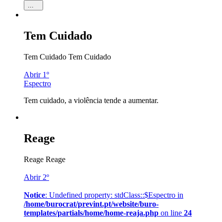
...
Tem Cuidado
Tem Cuidado
Tem Cuidado
Abrir 1º
Espectro
Tem cuidado, a violência tende a aumentar.
Reage
Reage
Reage
Abrir 2º
Notice
: Undefined property: stdClass::$Espectro in
/home/burocrat/prevint.pt/website/buro-
templates/partials/home/home-reaja.php
on line
24