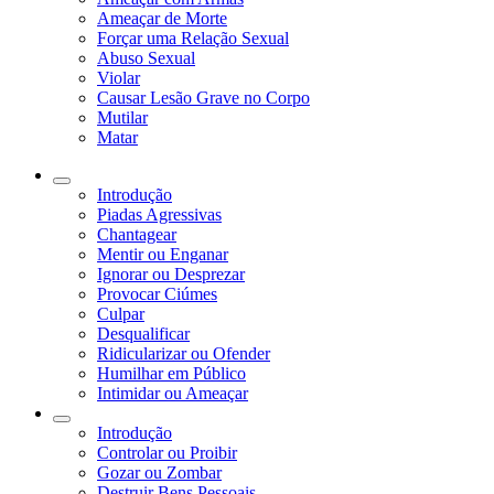
Ameaçar de Morte
Forçar uma Relação Sexual
Abuso Sexual
Violar
Causar Lesão Grave no Corpo
Mutilar
Matar
Introdução
Piadas Agressivas
Chantagear
Mentir ou Enganar
Ignorar ou Desprezar
Provocar Ciúmes
Culpar
Desqualificar
Ridicularizar ou Ofender
Humilhar em Público
Intimidar ou Ameaçar
Introdução
Controlar ou Proibir
Gozar ou Zombar
Destruir Bens Pessoais