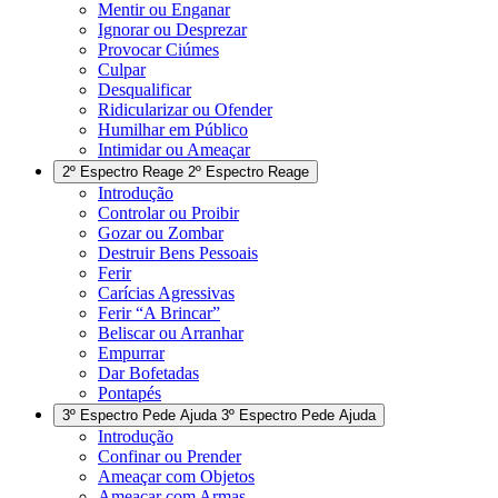
Mentir ou Enganar
Ignorar ou Desprezar
Provocar Ciúmes
Culpar
Desqualificar
Ridicularizar ou Ofender
Humilhar em Público
Intimidar ou Ameaçar
2º Espectro
Reage
2º Espectro
Reage
Introdução
Controlar ou Proibir
Gozar ou Zombar
Destruir Bens Pessoais
Ferir
Carícias Agressivas
Ferir “A Brincar”
Beliscar ou Arranhar
Empurrar
Dar Bofetadas
Pontapés
3º Espectro
Pede Ajuda
3º Espectro
Pede Ajuda
Introdução
Confinar ou Prender
Ameaçar com Objetos
Ameaçar com Armas